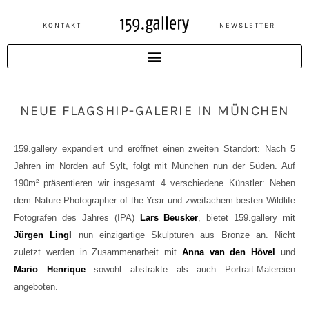
KONTAKT
NEWSLETTER
Zum
Inhalt
springen
NEUE FLAGSHIP-GALERIE IN MÜNCHEN
159.gallery expandiert und eröffnet einen zweiten Standort: Nach 5
Jahren im Norden auf Sylt, folgt mit München nun der Süden. Auf
190m² präsentieren wir insgesamt 4 verschiedene Künstler: Neben
dem Nature Photographer of the Year und zweifachem besten Wildlife
Fotografen des Jahres (IPA)
Lars Beusker
, bietet 159.gallery mit
Jürgen Lingl
nun einzigartige Skulpturen aus Bronze an. Nicht
zuletzt werden in Zusammenarbeit mit
Anna van den Hövel
und
Mario Henrique
sowohl abstrakte als auch Portrait-Malereien
angeboten.